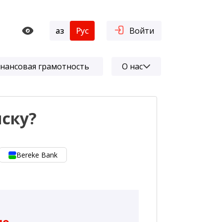
Қаз
Рус
Войти
нансовая грамотность
О нас
иску?
Bereke Bank
ию