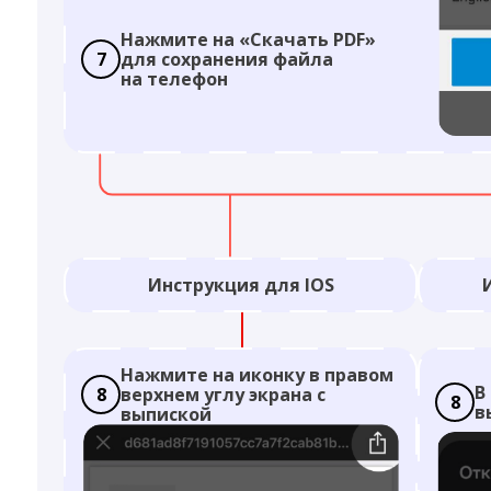
Нажмите на «Скачать PDF»
7
для сохранения файла
на телефон
Инструкция для IOS
Нажмите на иконку в правом
В
8
верхнем углу экрана с
8
в
выпиской