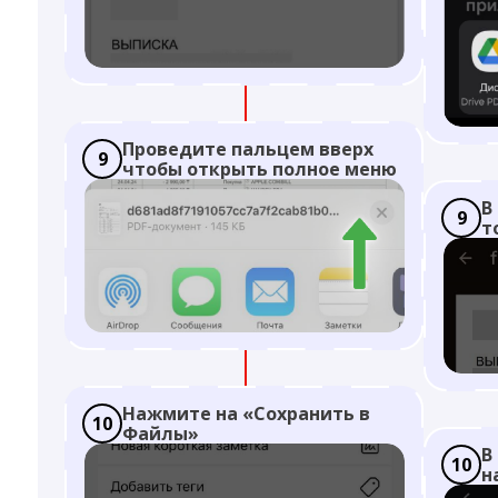
Проведите пальцем вверх
9
чтобы открыть полное меню
В
9
т
Нажмите на «Сохранить в
10
Файлы»
В
10
н