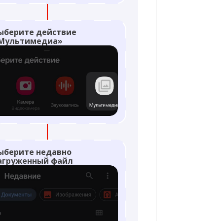
ыберите действие
Мультимедиа»
ыберите недавно
агруженный файл