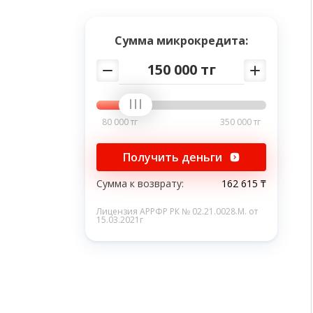
Сумма микрокредита:
150 000 тг
80 000 тг
350 000 тг
Получить деньги
Сумма к возврату:
162 615 ₸
Лицензия АРРФР РК № 02.21.0028.M. от
15.03.2021г