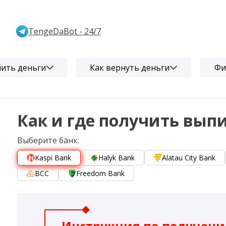
TengeDaBot - 24/7
чить деньги
Как вернуть деньги
Фи
Как и где получить вып
Выберите банк:
Kaspi Bank
Halyk Bank
Alatau City Bank
BCC
Freedom Bank
Инструкция по получен