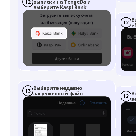
12
выписки на TengeDa и
выберите Kaspi Bank
В
12
«
Выберите недавно
13
загруженный файл
В
13
з