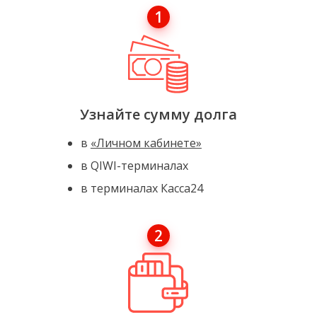
1
Узнайте сумму долга
в
«Личном кабинете»
в QIWI-терминалах
в терминалах Касса24
2